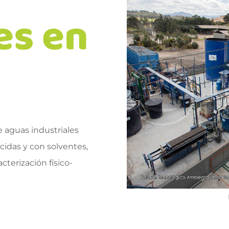
es en
e aguas industriales
ácidas y con solventes,
cterización físico-